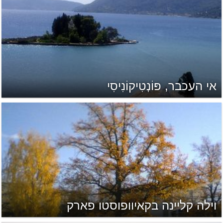
אי העכבר, פּוֹנְטִיקוֹנִיסִי
וילה קליינה בקאיוופוסטו פארק