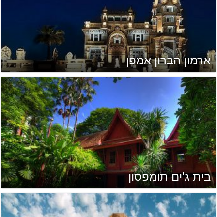
ארמון הברון אמפן
בית ג'ים תומפסון