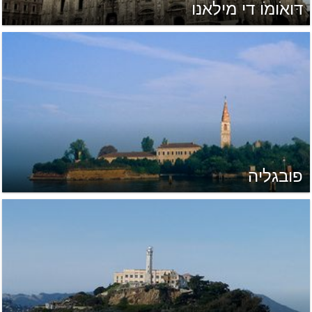
דּואֹומֹו די מילאנו
פובגליה