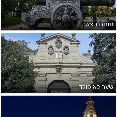
תותח הצאר
שער לאופולד