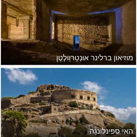
מוזיאון ברלינר אוּנְטֵרוֵולְטֶן
האי ספּינלוֹנגָה