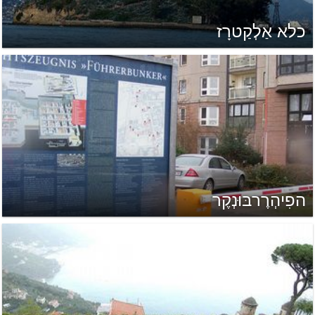
כלא אַלְקַטרָז
הפִיהְרֶרבּוּנְקֶר