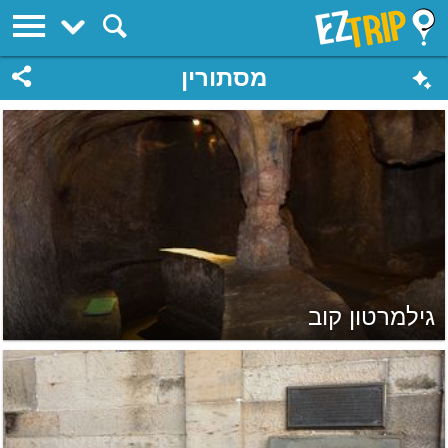
EZTrip
מסתורין
גילמרטון קוב