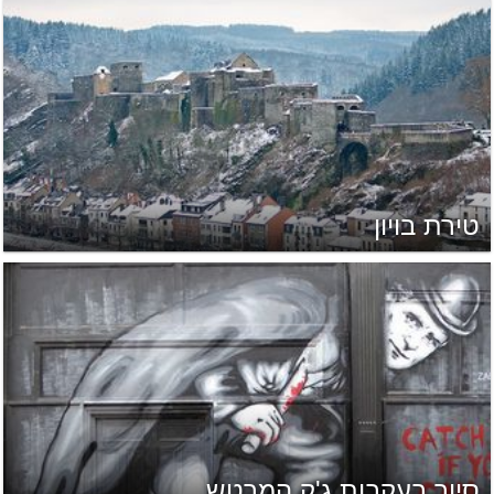
טירת בויון
סיור בעקבות ג'ק המרטש