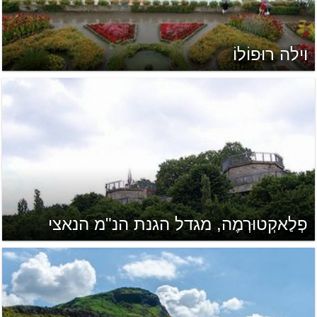
וילה רוּפוֹלוֹ
פְלַאקְטוּרְמֶה, מגדל הגנת הנ"מ הנאצי