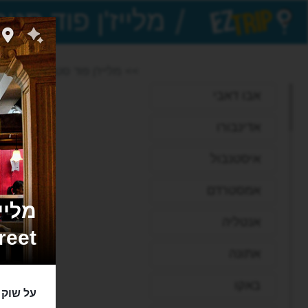
/
EZTrip
>> מלייז'ן פוד סטריט
אבו דאבי
אדינבורו
איסטנבול
אמסטרדם
אנטליה
reet
אתונה
באקו
על שוק 