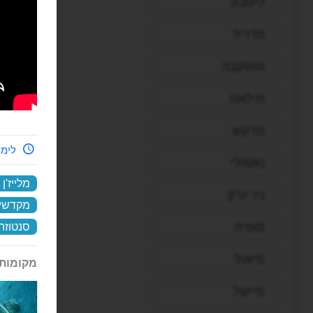
ליסבון
מדריד
מוסקבה
מילאנו
מרקש
לימי
נאפולי
מלייז'ן
ניו יורק
מקדשי 
סופיה
סנטוזה
סיאול
מקומות 
סיישל