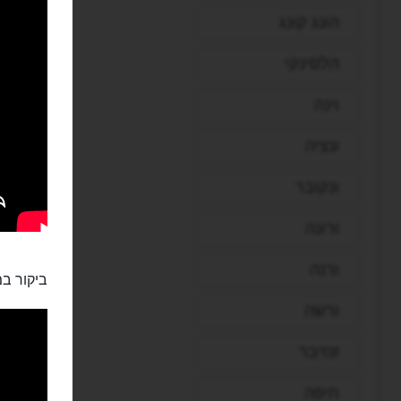
הונג קונג
הלסינקי
וינה
ונציה
ונקובר
ורונה
ורנה
ביקור במ
ורשה
זנזיבר
חיפה