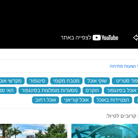
 ושעות פתיחה
 פוד סטריט
‏
שוקי אוכל
‏
מטבח מקומי
‏
סינגפור
‏
מקדשי אוכ
אוכל בסינגפור
‏
הוקרס
‏
מסעדות מומלצות בסינגפור
‏
האי סנ
‏
הצטיידות באוכל
‏
אוכל קוריאני
‏
אוכל רחוב
‏
קרובים לטיול:
393m