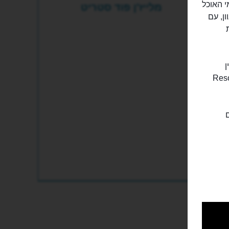
ס" (Hawkers), שהם מתחמי האוכל
מלייז'ן פוד סטריט
ן, עם
מבין
באי סנטוזה, בסמוך ל"ריזורטס וורלד" (Resorts