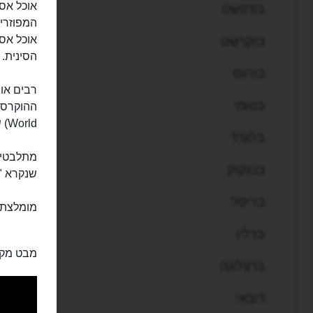
בודפשט
המפוזרים
אוכל אסי
בוקרשט
הסינית.
בורגס
בטומי
World) שבאי.
בלגרד
מתלבטים
בנגקוק
שנקרא "פנאנג הו
בריסל
מומלצת גם 
ברלין
מבט מקר
ברצלונה
דובאי