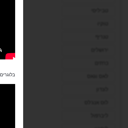
טביליסי
טוקיו
טנריף
ירושלים
כרתים
בלוגרים:
לאס וגאס
לונדון
לוס אנג'לס
ליברפול