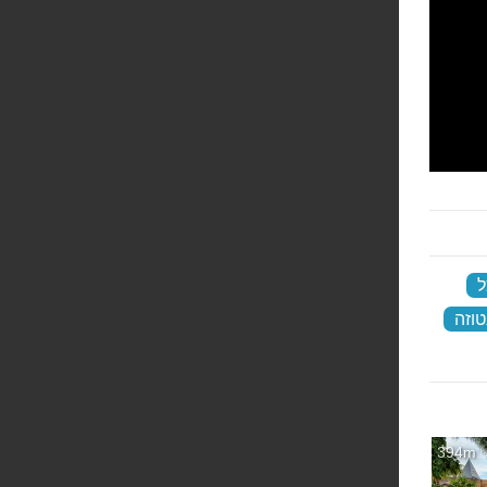
ל
‏
טוזה
‏
394m