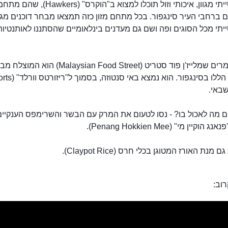
אוכל אסייתי מגוון, איכותי וזול תוכלו למצוא ב"הוקר
 ברחבי העיר סינגפור. בכל מתחם מזון כזה תמצאו מבחר דוכנים מגוו
יתי מכל הסוגים ופה ושם גם מעדנים בינלאומיים שהסתננו לאותנטיות
רבים אומרים שמלייז'ן פוד סטריט (Malaysian Food Street) הוא המוצלח 
ההוקרס הללו בסינגפור. הוא נמצא 
 מה לאכול בו? - נסו לטעום את המרק עם הבשר והשרימפס הענקיים
קיין מי" (Penang Hokkien Mee).
מנת האורז המטוגן בכלי חרס (Claypot Rice).
מלייז'ן פוד סטריט
וב: