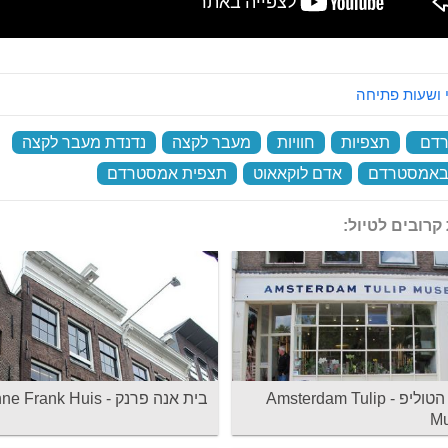
 ושעות פתיחה
דם
‏
תצפיות
‏
חוויות
‏
מעבר לקצה
‏
נדנדת מעבר לקצה
‏
 באמסטרדם
‏
אדם לוקאאוט
‏
תצפית אמסטרדם
‏
קרובים לטיול:
סטראט
מדרחוב ניואנדייק
מוזיאון הטוליפ - Amsterdam Tulip
בית אנה פרנק - Anne Frank Huis
M