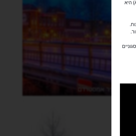
נדנדת "מעבר לקצה" (OverTheEdge) שבתצפית אמסטרדם (A'dam lookout) היא
ח.
ר.
גוניים
העיר אמסטרדם