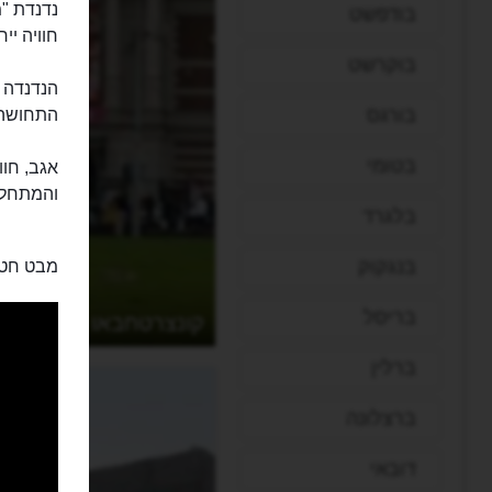
בודפשט
חוויה יי
בוקרשט
הנדנדה ה
בורגס
התחושה ה
בטומי
אגב, חוו
והמתחלפ
בלגרד
בנגקוק
מבט חטו
בריסל
קונצרטחבאו
ברלין
ברצלונה
דובאי