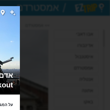
/
EZTrip
>> אמסטרדם
אבו דאבי
אדינבורו
איסטנבול
אמסטרדם
אנטליה
kout
אתונה
באקו
על המגד