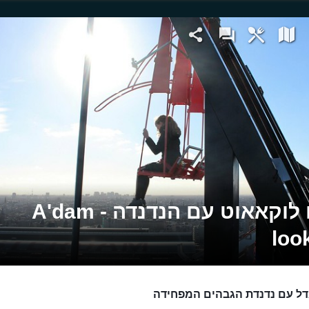
אדם לוקאאוט עם הנדנדה - A'dam
loo
ל עם נדנדת הגבהים המפחידה