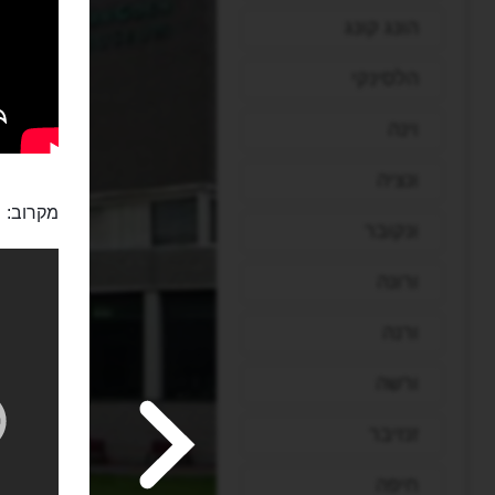
הונג קונג
הלסינקי
וינה
ונציה
מקרוב:
ונקובר
ורונה
ורנה
ורשה
זנזיבר
חיפה