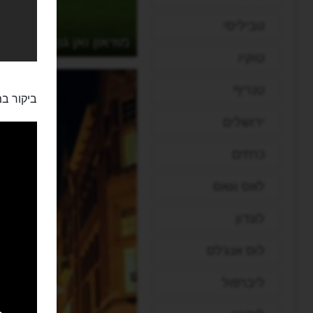
טביליסי
מוזיאון ואן גוך
טוקיו
טנריף
ביקור במ
ירושלים
כרתים
לאס וגאס
לונדון
לוס אנג'לס
ליברפול