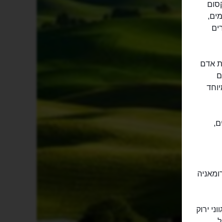
קסום
ים,
ים
ת אדם
ם
יוחד
ם,
ה-רומאניה
ני ירוק
ל