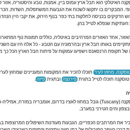
ְקַנַה האיטלקי הוא חבל ארץ עמוס ביין, אמנות, טבע והיסטוריה, אזור 
ופי. המבקרים בו יתקשו לשכוח את הגבעות המשתפלות, השדות, הכרמ
ש הדקיקים בכניסה לחלקות בתי כפר בנוף הירוק, את יקבי היין הנהדר
 העתיקות שנפלא לטייל בהן.
זור, אחד האזורים המרהיבים באיטליה, כוללים תמונות נוף המתארו
קיימים באותו חבל ארץ ובהרמוניה עם הטבע - כל אלה היו עם השני
 של תקופת הרנסאנס וישפיעו עמוקות על פיתוח חבל הארץ הכל כך מ
וסקנה, מחוץ לעיר
תוכלו להכיר את המקומות המעניינים שמחוץ לערי
וסקנה תוכלו לטייל בתגית
פירנצה
ובתגית
פיזה
.
ה
חבל טוֹסְקַנַה (Tuscany) גובל במחוז לאציו בדרום, אומבריה במזרח, אמילי
 בצפון והים הטירני במערב.
יר את המרחבים הכפריים, הגבעות מעודנות השיפולים המרוצפות בגוו
ת דרכי העפר המובילות אל בתי חווה עתיקים וקסומים כשבצידי השבי