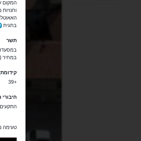
המקום עצ
וחנויות 
האאוטלט
בתגית
ש
תשר
במסעדות 
במחיר (servizio include).
קידומת 
+39
חיבורי חשמל (
התקעים האפשריים הם F
טעימה מ