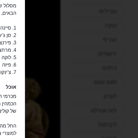
מסלול של
טביליסי
הבאים, 
טוקיו
1. סיינה
2. סן ג'ימיניאנו
טנריף
3. פירנצה
4. מרחצאות מוטקטיני
ירושלים
5. לוקה
6. פיזה
כרתים
7. צ'ינקווה טרה
לאס וגאס
אוכל
לונדון
מכרמי הי
הכמהין ה
לוס אנג'לס
של קולי
ליברפול
החל מהאב
למוצרי מ