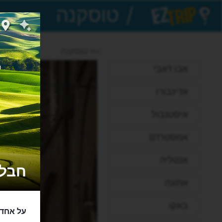
/
EZTrip
>> טוסקנה
אבו דאבי
אדינבורו
איסטנבול
אמסטרדם
אנטליה
חבל טו
אתונה
באקו
על אחד 