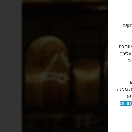
וקים
זור כה
עליכם,
ל
ת ממנה
גע
חוויות