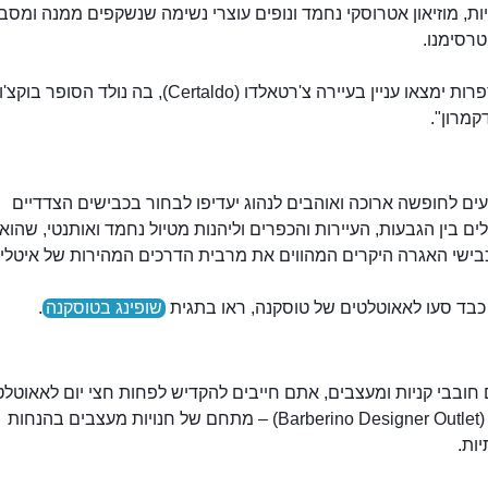
ת, מוזיאון אטרוסקי נחמד ונופים עוצרי נשימה שנשקפים ממנה ומסב
רסימנו.
חובבי ספרות ימצאו עניין בעיירה צ'רטאלדו (Certaldo), בה נולד
קמרון".
ים לחופשה ארוכה ואוהבים לנהוג יעדיפו לבחור בכבישים הצדדיים
 בין הגבעות, העיירות והכפרים וליהנות מטיול נחמד ואותנטי, שהוא
בישי האגרה היקרים המהווים את מרבית הדרכים המהירות של איטליה
 כבד סעו לאאוטלטים של טוסקנה, ראו בתגית
שופינג בטוסקנה
.
ובבי קניות ומעצבים, אתם חייבים להקדיש לפחות חצי יום לאאוטלט
ברברינו (Barberino Designer Outlet) – מתחם של חנויות מעצבים בהנחות
ות.