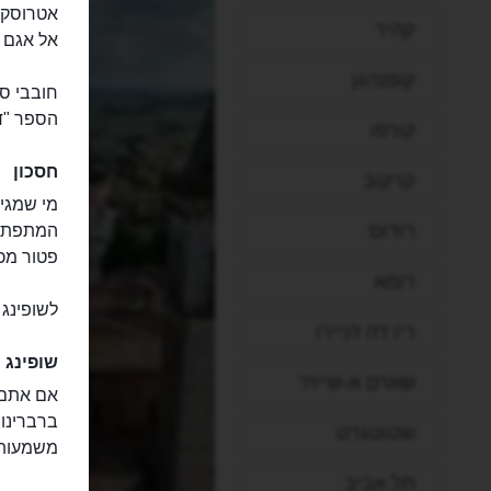
אטרוסקיו
קהיר
אל אגם ט
קופנהגן
הספר "ד
קורפו
חסכון
קרקוב
מי שמגיע
רודוס
המתפתלים
פטור מכ
רומא
לשופינג
ריו דה ז'ניירו
שופינג
שארם א-שייח'
אם אתם ח
שטוטגרט
משמעותי
תל אביב