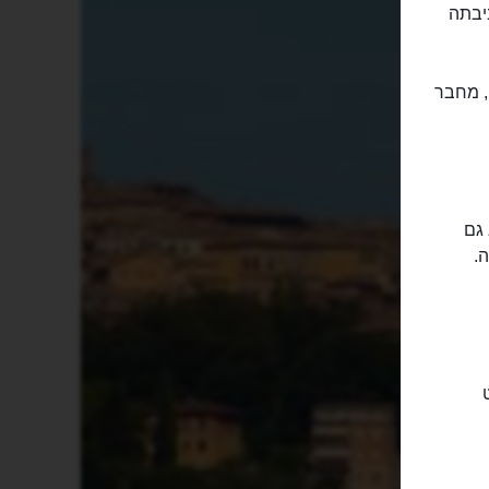
יבתה
 הסופר בוקצ'ו, מחבר
 גם
.