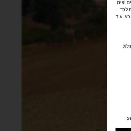
ם יפים
 לצד
או עוד
לול
: