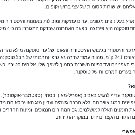
ליהם יש שורות קסומות של עצי ברוש זקופים.
ארץ בעל נופים מגוונים, ערים עתיקות ומובילות באמנות והיסטוריה מ
בירת מחוז טוסקנה היא פירנצה ובפעם האחרונה שב
כזי והיסטורי בגיבוש ההיסטוריה והאופי של ערי טוסקנה מילא נהר הא
הנהר, שאורכו 241 ק"מ, מהווה עמוד שדרה גאוגרפי ותרבותי של חבל טוסקנה
י האפנינים ועד לפיזה השוכנת בסמוך לשפך שלו, אל הים הטירני, כ
 בערים המרכזיות של טוסקנה.
א?
וסקנה עדיף להגיע באביב (אפריל-מאי) ובסתיו (ספטמבר-אוקטובר). 
יינים במזג אוויר נוח, ללא הרבה גשמים ועדיין מזג האוויר לא חם מדי
נהר הארנו
ת הזמנים האלה למושלמים, גם המחירים הנמוכים, זמינות החדרים ו
ם התורים הקצרים יותר במוקדי התיירות.
אפשרי