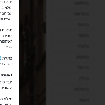
חבל טוֹס
בודפשט
ומלא בי
עצי הברו
בוקרשט
והעיירות
בורגס
מראות הא
בטומי
וטבע המת
לאיקונות
בלגרד
שכאן.
בנגקוק
בתגית
ט
כשבערי ט
בריסל
גאוגרפי
ברלין
וליגוריה
ברצלונה
מי לא מכ
דובאי
וצהוב, א