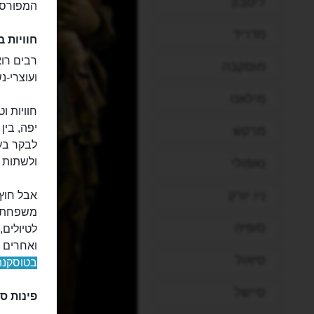
ליסבון
המפורסמ
מדריד
חוויות 
רבים רו
מוסקבה
ועוצרי-נ
מילאנו
חוויות ו
יפה, בין
מרקש
לבקר בעי
ולשתות ט
נאפולי
ניו יורק
אבל חוץ 
משפחתיות
סופיה
לטיולים,
ואחרים 
סיאול
בטוסקנה
סיישל
פינות סו