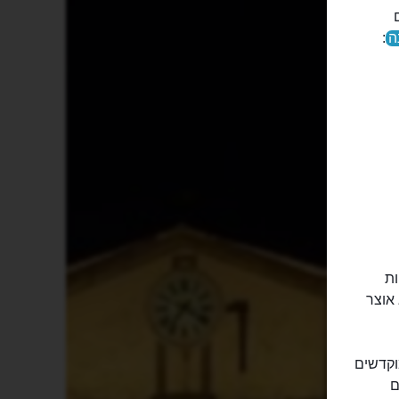
ה
:
ות
אוצר
וקדשים
ם