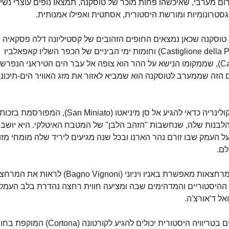
ם מערבי, שאיכשהו פחות מוכר של טוסקנה, תמצאו נופים עוצרי נשי
סטרונומיות ומורשת היסטורית, אסתטית ואפילו אמנותית.
 טוסקנה שכאן נמצאים החופים הזהובים של קסטיליונה דלה פסקאיה
(Castiglione della Pescaia) וחומות ימי הביניים של הכפר השליו קאפאלביו
(Capalbio), שממקומו הנישא על ההר הוא צופה אל עבר הים הטיראני הנפרש 
 הזה שממערב לטוסקנה הוא שמביא לאזור את מזג האוויר הים-תיכוני
לחובבי קולינריה כדאי להגיע אל סן מיניאטו (San Miniato),
הלבנות שלה, שנחשבות "הזהב הלבן" של המטבח האיטלקי. היא יושב
 העמק שבו זורם נהר הארנו ובכל שנה מגיעים ליריד שלה מומחי מזון
לם.
לחובבי מרחצאות מאפשרת באניו ויניוני (Bagno Vignoni) לראות 
 ההיסטוריים והמדהימים שבה ומציעה חווית רחצה נהדרת בלב העמק
אל ד'אורצ'ה.
מתעניינים בטריוויה היסטורית יכולים להגיע לקורטונה (Cortona