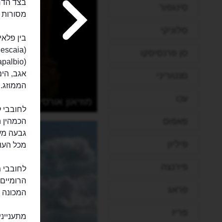
בצד הדרו
סינגפור
מסורות ג
סלוניקי
בין פלאי
סן פרנסיסקו
אגב, הים
סנטוריני
הממוזג.
עכו
י
מוזיאון אורסיני
פאפוס
הכמהין 
גבעה מעל
פיליון
מכל העו
פירנצה
הרומיים
פראג
המכונה ו
פריז